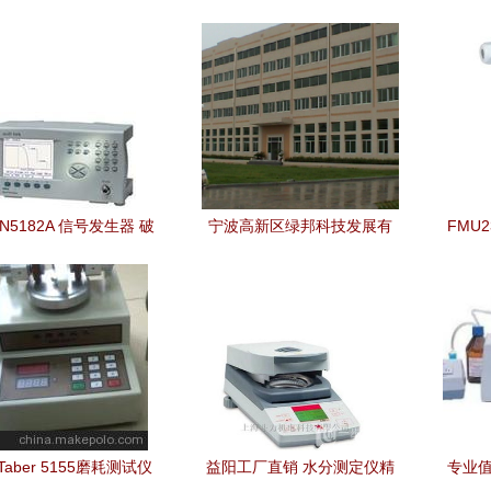
N5182A 信号发生器 破
宁波高新区绿邦科技发展有
FMU2
电子设计与测试新难题
限公司—中国仪器仪表网精
动化仪
选仪器仪表供应商介绍
aber 5155磨耗测试仪
益阳工厂直销 水分测定仪精
专业值