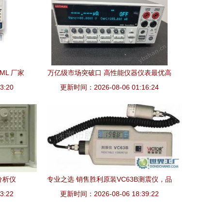
ML 厂家
万亿级市场突破口 高性能仪器仪表最优高
精准测量
3:20
效采购突围盘 – ZX/917 序列精准定位技
更新时间：2026-08-06 01:16:24
巧全攻略639项特殊“应对与匹配避坑）在
进阶市场中致胜
分析仪
专业之选 销售胜利原装VC63B测震仪，品
新方案
3:22
更新时间：2026-08-06 18:39:22
质保障，服务无忧