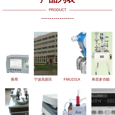
PRODUCT
----------------
善用
宁波高新区
FMU231A
单层多功能
N5182A 信
绿邦科技发
AA31 E H
反应釜 青
号发生器
展有限公司
工业自动化
岛鑫龙仪器
破解电子设
—中国仪器
仪表 精准
仪表销售中
计与测试新
仪表网精选
测量与投资
心的专业之