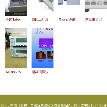
难题
仪器仪表供
回报的全面
选
应商介绍
解析
美国Taber
益阳工厂直
专业值得信
东莞市长安
5155磨耗
销 水分测
赖 上海安
铭升仪表仪
测试仪 精
定仪精准快
亭科学仪器
器经营部
工品质与长
检，守护各
厂销售部与
专业仪器仪
沙科兴精密
类物料质量
飞鸽离心机
表销售与服
仪器的专业
生命线
业务介绍
务
服务
MT8850A
瓶罐顶压仪
安立蓝牙测
哪家好？恒
试仪 精准
科仪器以专
可靠，化工
业制造与智
仪器网诚信
能科技赢得
地址：中国（四川）自由贸易试验区成都高新区天府大道中段1577号8楼